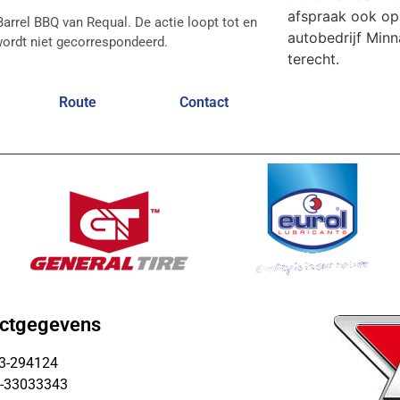
afspraak ook op 
arrel BBQ van Requal. De actie loopt tot en
autobedrijf Minn
 wordt niet gecorrespondeerd.
terecht.
Route
Contact
ctgegevens
13-294124
6-33033343