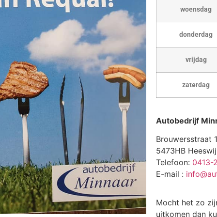
woensdag
donderdag
vrijdag
zaterdag
Autobedrijf Min
Brouwersstraat 
5473HB Heeswij
Telefoon:
0413-
E-mail :
info@aut
Mocht het zo zij
uitkomen dan ku