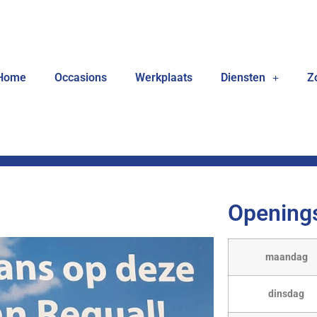
Home
Occasions
Werkplaats
Diensten
Z
Openings
maandag
dinsdag