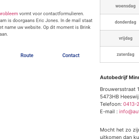
woensdag
 probleem
vormt voor contactformulieren.
am is doorgaans Eric Jones. In de mail staat
donderdag
 met name uw website. Op dit moment is Brink
aan.
vrijdag
zaterdag
Route
Contact
Autobedrijf Min
Brouwersstraat 
5473HB Heeswij
Telefoon:
0413-
E-mail :
info@aut
Mocht het zo zij
uitkomen dan ku