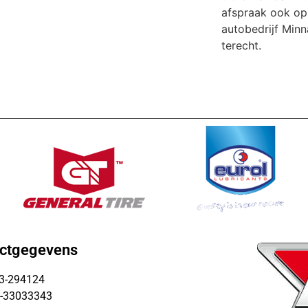
afspraak ook op 
autobedrijf Minn
terecht.
ctgegevens
13-294124
6-33033343