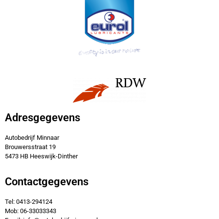
CITROËN
C1
Adresgegevens
1.2 PureT AirS Shine | Cabriotop | Cruisecontrol | Airco
Autobedrijf Minnaar
Brouwersstraat 19
5473 HB Heeswijk-Dinther
Contactgegevens
Tel: 0413-294124
Mob: 06-33033343