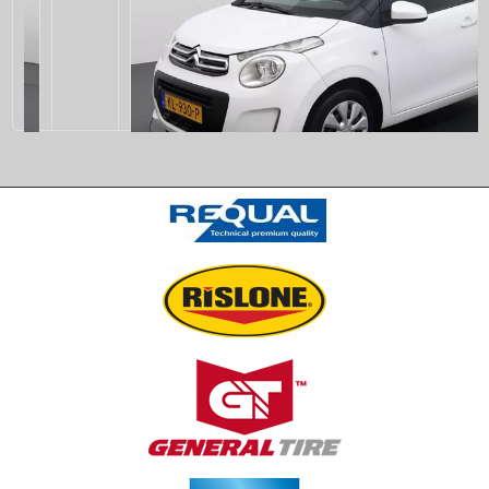
CITROËN
C1
1.0 e-VTi Feel
Previous
€ 6.750,-